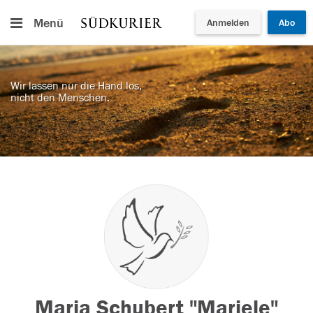
Menü
Anmelden
Abo
Wir lassen nur die Hand los,
nicht den Menschen.
Maria Schubert "Mariele"