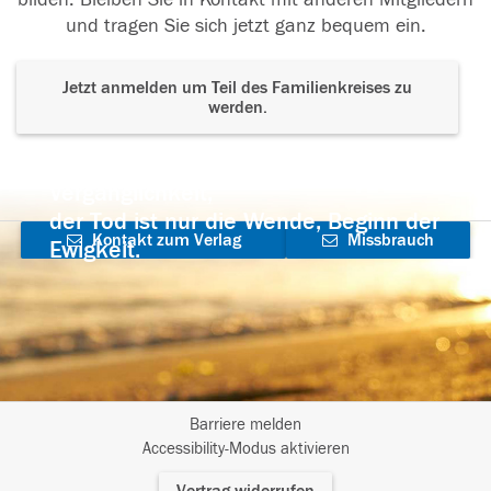
und tragen Sie sich jetzt ganz bequem ein.
Jetzt anmelden um Teil des Familienkreises zu
werden.
Der Tod ist nicht das Ende, nicht die
Vergänglichkeit,
der Tod ist nur die Wende, Beginn der
Kontakt zum Verlag
Missbrauch
Ewigkeit.
aufnehmen
melden
Barriere melden
I
Accessibility-Modus aktivieren
m