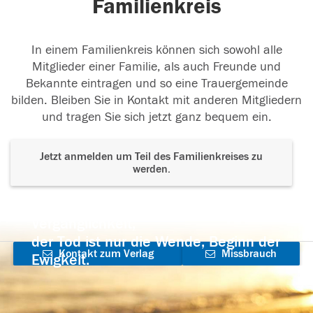
Familienkreis
In einem Familienkreis können sich sowohl alle
Mitglieder einer Familie, als auch Freunde und
Bekannte eintragen und so eine Trauergemeinde
bilden. Bleiben Sie in Kontakt mit anderen Mitgliedern
und tragen Sie sich jetzt ganz bequem ein.
Jetzt anmelden um Teil des Familienkreises zu
werden.
Der Tod ist nicht das Ende, nicht die
Vergänglichkeit,
der Tod ist nur die Wende, Beginn der
Kontakt zum Verlag
Missbrauch
Ewigkeit.
aufnehmen
melden