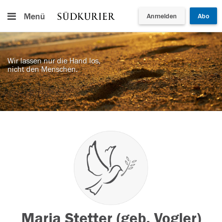
Menü
Anmelden
Abo
Wir lassen nur die Hand los,
nicht den Menschen.
Maria Stetter (geb. Vogler)