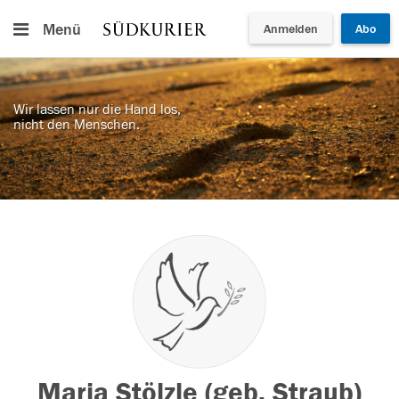
Menü
Anmelden
Abo
Wir lassen nur die Hand los,
nicht den Menschen.
Maria Stölzle (geb. Straub)