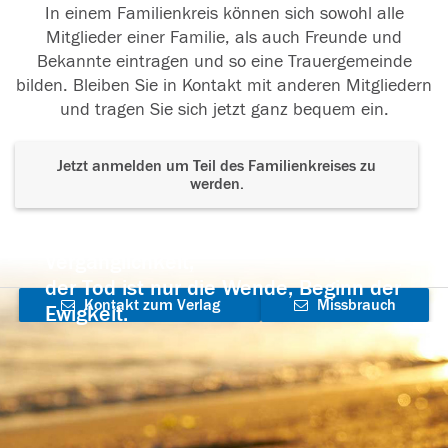
In einem Familienkreis können sich sowohl alle
Mitglieder einer Familie, als auch Freunde und
Bekannte eintragen und so eine Trauergemeinde
bilden. Bleiben Sie in Kontakt mit anderen Mitgliedern
und tragen Sie sich jetzt ganz bequem ein.
Jetzt anmelden um Teil des Familienkreises zu
werden.
Der Tod ist nicht das Ende, nicht die
Vergänglichkeit,
der Tod ist nur die Wende, Beginn der
Kontakt zum Verlag
Missbrauch
Ewigkeit.
aufnehmen
melden