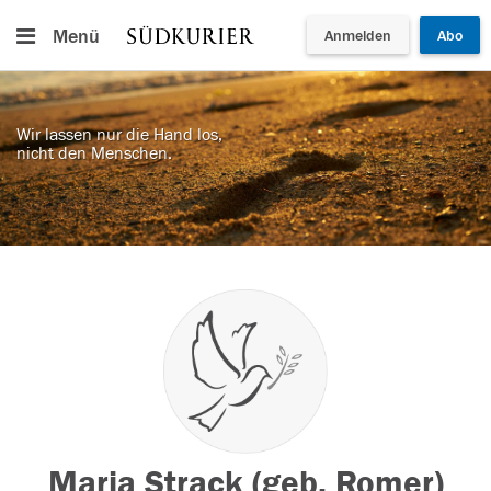
Menü
Anmelden
Abo
Wir lassen nur die Hand los,
nicht den Menschen.
Maria Strack (geb. Romer)