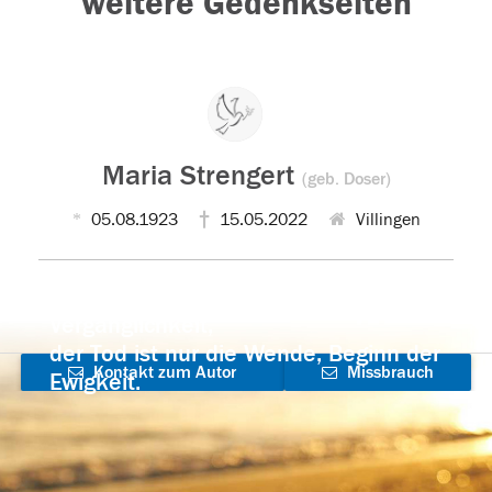
weitere Gedenkseiten
Maria Strengert
(geb. Doser)
05.08.1923
15.05.2022
Villingen
Der Tod ist nicht das Ende, nicht die
Vergänglichkeit,
der Tod ist nur die Wende, Beginn der
Kontakt zum Autor
Missbrauch
Ewigkeit.
aufnehmen
melden