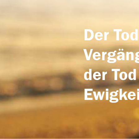
Der Tod
Vergäng
der Tod
Ewigkei