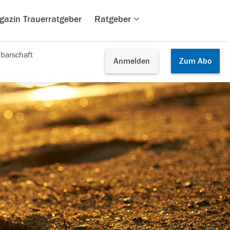
gazin Trauerratgeber
Ratgeber
barschaft
Anmelden
Zum
Abo