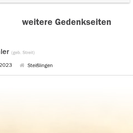
weitere Gedenkseiten
hler
(geb. Streit)
.2023
Steißlingen