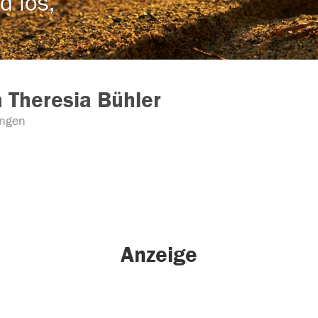
d los,
 Theresia Bühler
ingen
Anzeige