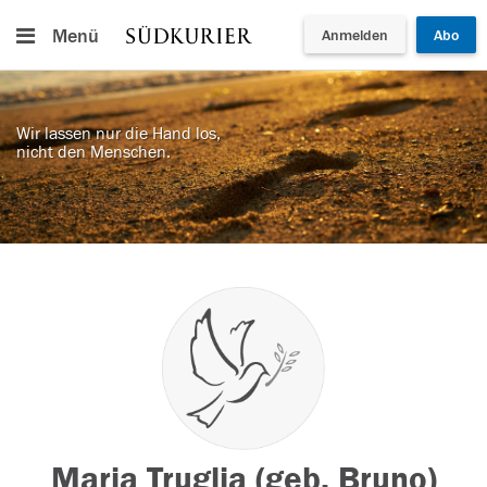
Menü
Anmelden
Abo
Wir lassen nur die Hand los,
nicht den Menschen.
Maria Truglia (geb. Bruno)