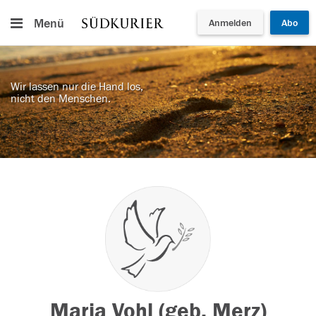
Menü
Anmelden
Abo
Wir lassen nur die Hand los,
nicht den Menschen.
Maria Vohl (geb. Merz)