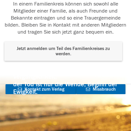
In einem Familienkreis können sich sowohl alle
Mitglieder einer Familie, als auch Freunde und
Bekannte eintragen und so eine Trauergemeinde
bilden. Bleiben Sie in Kontakt mit anderen Mitgliedern
und tragen Sie sich jetzt ganz bequem ein.
Jetzt anmelden um Teil des Familienkreises zu
werden.
Der Tod ist nicht das Ende, nicht die
Vergänglichkeit,
der Tod ist nur die Wende, Beginn der
Kontakt zum Verlag
Missbrauch
Ewigkeit.
aufnehmen
melden