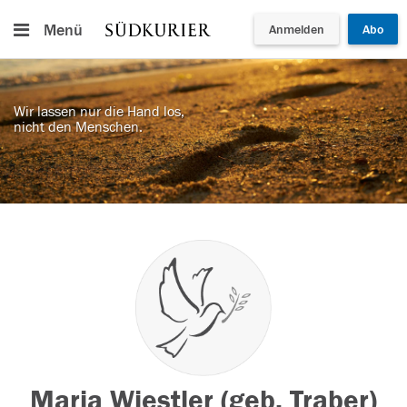
Menü
Anmelden
Abo
Wir lassen nur die Hand los,
nicht den Menschen.
Maria Wiestler (geb. Traber)