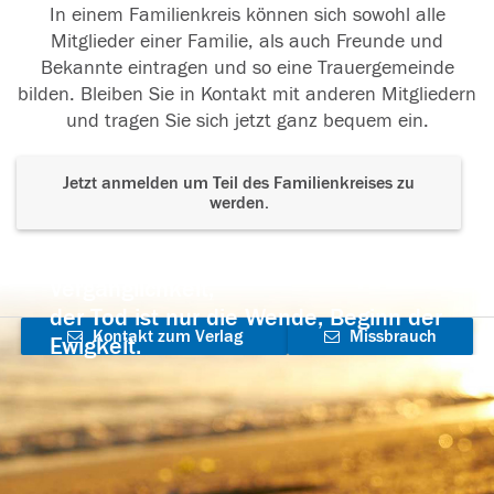
In einem Familienkreis können sich sowohl alle
Mitglieder einer Familie, als auch Freunde und
Bekannte eintragen und so eine Trauergemeinde
bilden. Bleiben Sie in Kontakt mit anderen Mitgliedern
und tragen Sie sich jetzt ganz bequem ein.
Jetzt anmelden um Teil des Familienkreises zu
werden.
Der Tod ist nicht das Ende, nicht die
Vergänglichkeit,
der Tod ist nur die Wende, Beginn der
Kontakt zum Verlag
Missbrauch
Ewigkeit.
aufnehmen
melden