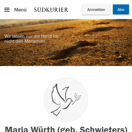
Menü
Anmelden
Abo
Wir lassen nur die Hand los,
nicht den Menschen.
Maria Würth (geb. Schwieters)