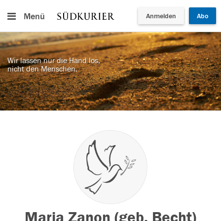
Menü
Anmelden
Abo
Wir lassen nur die Hand los,
nicht den Menschen.
Maria Zanon (geb. Becht)