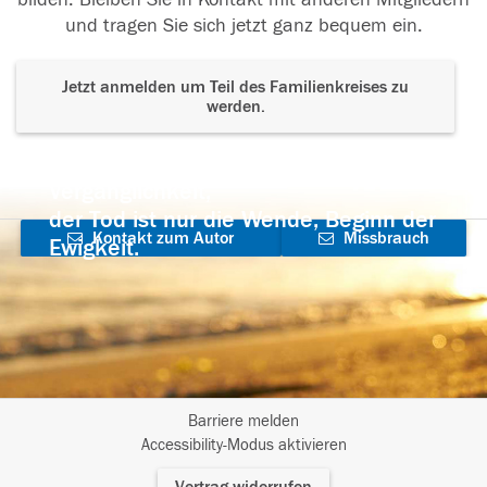
und tragen Sie sich jetzt ganz bequem ein.
Jetzt anmelden um Teil des Familienkreises zu
werden.
Der Tod ist nicht das Ende, nicht die
Vergänglichkeit,
der Tod ist nur die Wende, Beginn der
Kontakt zum Autor
Missbrauch
Ewigkeit.
aufnehmen
melden
Barriere melden
I
Accessibility-Modus aktivieren
m