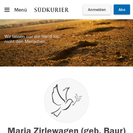
Menü
Anmelden
Abo
Wir lassen nur die Hand los,
nicht den Menschen.
Maria Zirlewagen (geb. Baur)