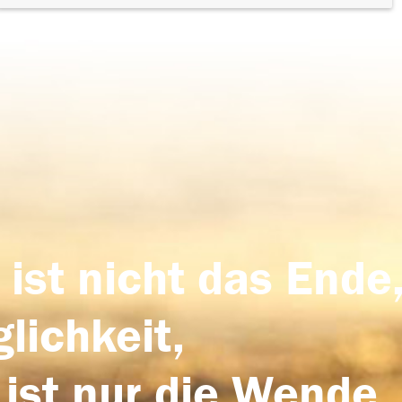
 ist nicht das Ende,
lichkeit,
 ist nur die Wende,