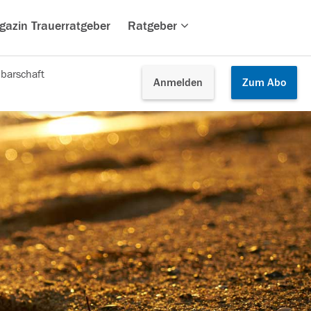
gazin Trauerratgeber
Ratgeber
barschaft
Anmelden
Zum
Abo