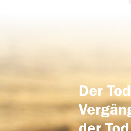
Der Tod
Vergäng
der Tod