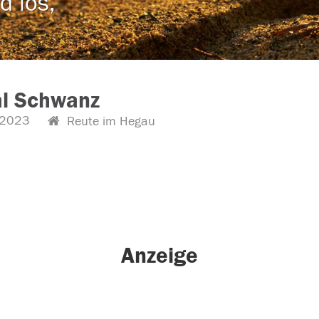
d los,
al Schwanz
.2023
Reute im Hegau
Anzeige