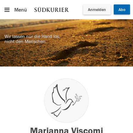
Menü
Anmelden
Abo
Wir lassen nur die Hand los,
nicht den Menschen.
Marianna Viscomi