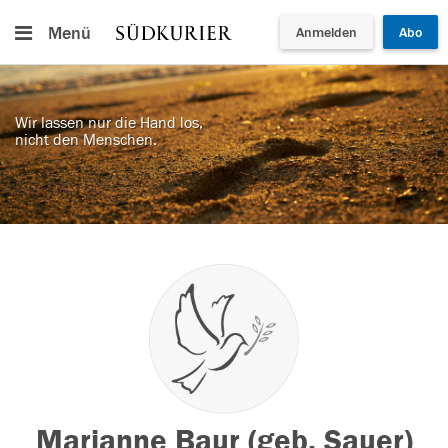
Menü
Anmelden
Abo
Wir lassen nur die Hand los,
nicht den Menschen.
Marianne Baur (geb. Sauer)