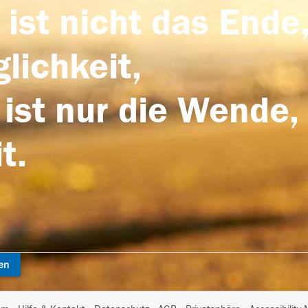
 ist nicht das Ende,
lichkeit,
 ist nur die Wende,
t.
en