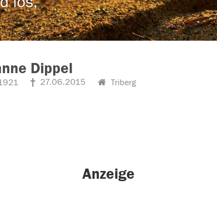
d los,
nne Dippel
27.06.2015
1921
Triberg
Anzeige