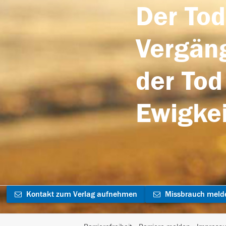
Der Tod
Vergäng
der Tod
Ewigkei
Kontakt zum Verlag aufnehmen
Missbrauch meld