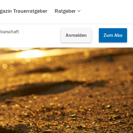
gazin Trauerratgeber
Ratgeber
barschaft
Anmelden
Zum
Abo