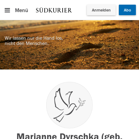
Menü
Anmelden
Abo
Wir lassen nur die Hand los,
nicht den Menschen.
Marianne Dyrschka (geb.