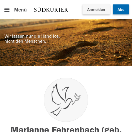
Menü
Anmelden
Abo
Wir lassen nur die Hand los,
nicht den Menschen.
Marianne Fehrenbach (geb.