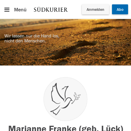
Menü
Anmelden
Abo
Wir lassen nur die Hand los,
nicht den Menschen.
Marianne Franke (geb. Lück)