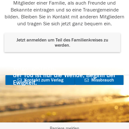
Mitglieder einer Familie, als auch Freunde und
Bekannte eintragen und so eine Trauergemeinde
bilden. Bleiben Sie in Kontakt mit anderen Mitgliedern
und tragen Sie sich jetzt ganz bequem ein.
Jetzt anmelden um Teil des Familienkreises zu
werden.
Der Tod ist nicht das Ende, nicht die
Vergänglichkeit,
der Tod ist nur die Wende, Beginn der
Kontakt zum Verlag
Missbrauch
Ewigkeit.
aufnehmen
melden
Barriere melden