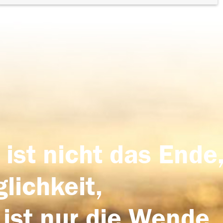
 ist nicht das Ende,
lichkeit,
 ist nur die Wende,