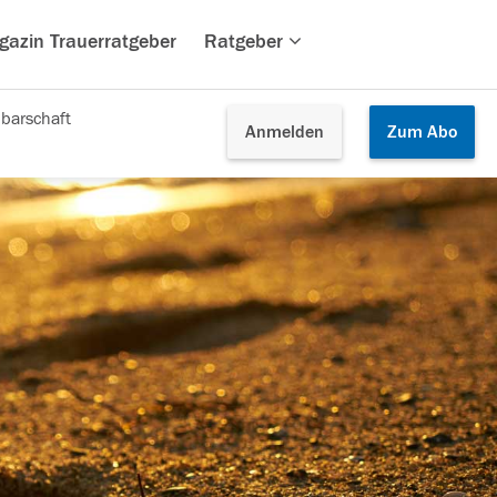
gazin Trauerratgeber
Ratgeber
barschaft
Anmelden
Zum
Abo