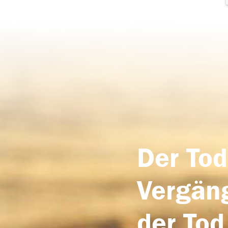
Der Tod
Vergäng
der Tod