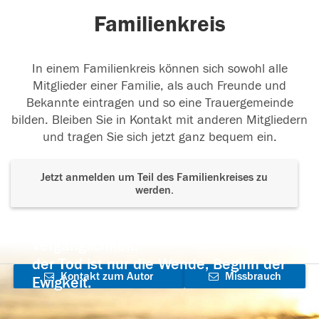
Familienkreis
In einem Familienkreis können sich sowohl alle
Mitglieder einer Familie, als auch Freunde und
Bekannte eintragen und so eine Trauergemeinde
bilden. Bleiben Sie in Kontakt mit anderen Mitgliedern
und tragen Sie sich jetzt ganz bequem ein.
Jetzt anmelden um Teil des Familienkreises zu
werden.
Der Tod ist nicht das Ende, nicht die
Vergänglichkeit,
der Tod ist nur die Wende, Beginn der
Kontakt zum Autor
Missbrauch
Ewigkeit.
aufnehmen
melden