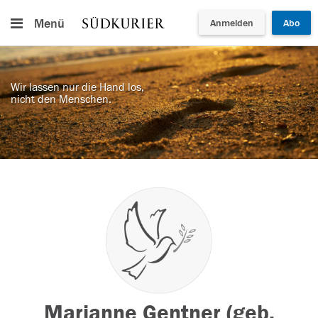
Menü
Anmelden
Abo
Wir lassen nur die Hand los,
nicht den Menschen.
Marianne Gentner (geb.