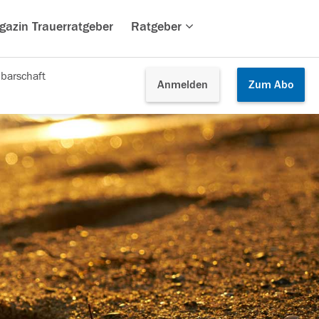
gazin Trauerratgeber
Ratgeber
barschaft
Anmelden
Zum
Abo