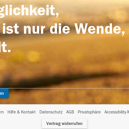
lichkeit,
 ist nur die Wende,
t.
en
I
um
Hilfe & Kontakt
Datenschutz
AGB
Privatsphäre
Accessibility
m
Vertrag widerrufen
A