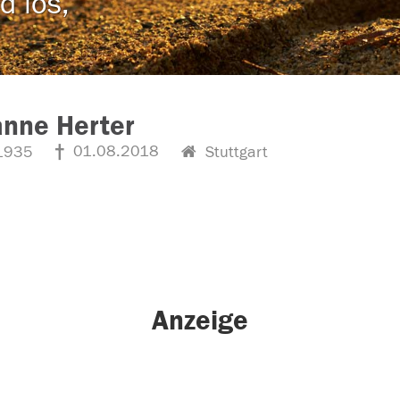
d los,
nne Herter
01.08.2018
1935
Stuttgart
Anzeige