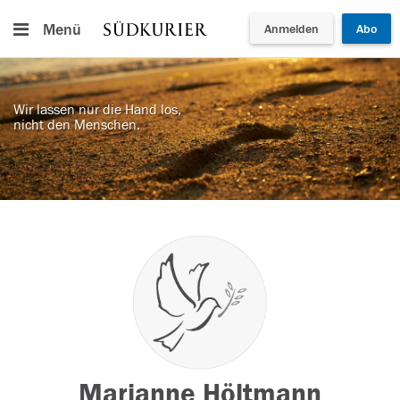
Menü
Anmelden
Abo
Wir lassen nur die Hand los,
nicht den Menschen.
Marianne Höltmann