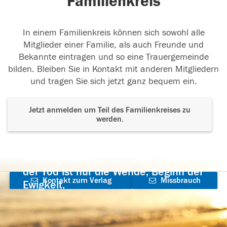
Familienkreis
In einem Familienkreis können sich sowohl alle
Mitglieder einer Familie, als auch Freunde und
Bekannte eintragen und so eine Trauergemeinde
bilden. Bleiben Sie in Kontakt mit anderen Mitgliedern
und tragen Sie sich jetzt ganz bequem ein.
Jetzt anmelden um Teil des Familienkreises zu
werden.
Der Tod ist nicht das Ende, nicht die
Vergänglichkeit,
der Tod ist nur die Wende, Beginn der
Kontakt zum Verlag
Missbrauch
Ewigkeit.
aufnehmen
melden