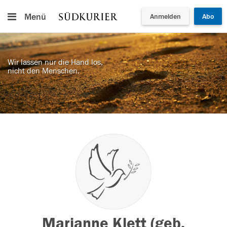
Menü
Anmelden
Abo
Wir lassen nur die Hand los,
nicht den Menschen.
Marianne Klett (geb.