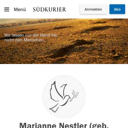
Menü
Anmelden
Abo
Wir lassen nur die Hand los,
nicht den Menschen.
Marianne Nestler (geb.