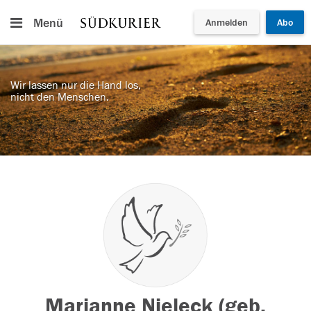
Menü
Anmelden
Abo
Wir lassen nur die Hand los,
nicht den Menschen.
Marianne Nieleck (geb.