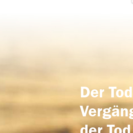
Der Tod
Vergäng
der Tod