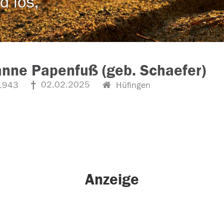
d los,
nne Papenfuß (geb. Schaefer)
02.02.2025
1943
Hüfingen
Anzeige