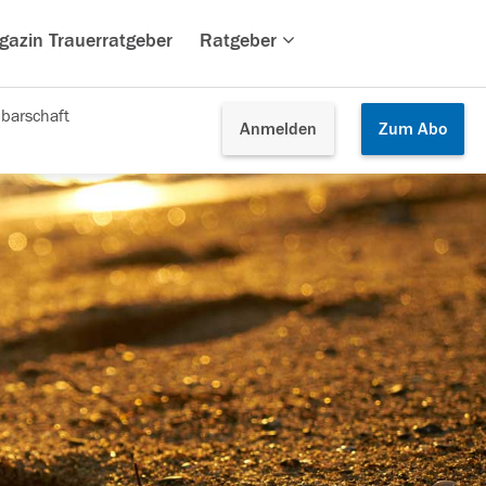
gazin Trauerratgeber
Ratgeber
barschaft
Anmelden
Zum
Abo