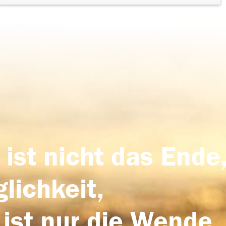
 ist nicht das Ende,
lichkeit,
 ist nur die Wende,