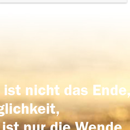
 ist nicht das Ende,
lichkeit,
 ist nur die Wende,