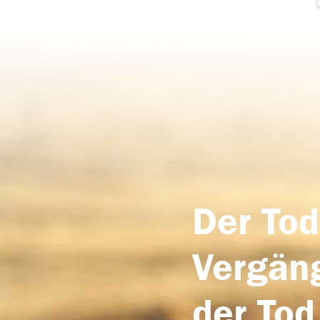
Der Tod
Vergäng
der Tod