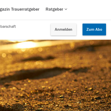
gazin Trauerratgeber
Ratgeber
barschaft
Anmelden
Zum
Abo