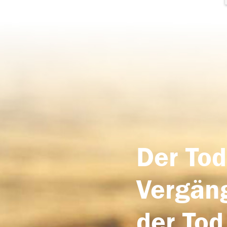
Der Tod
Vergäng
der Tod