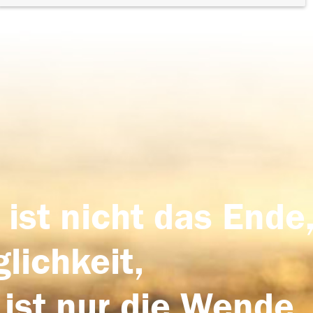
 ist nicht das Ende,
lichkeit,
 ist nur die Wende,