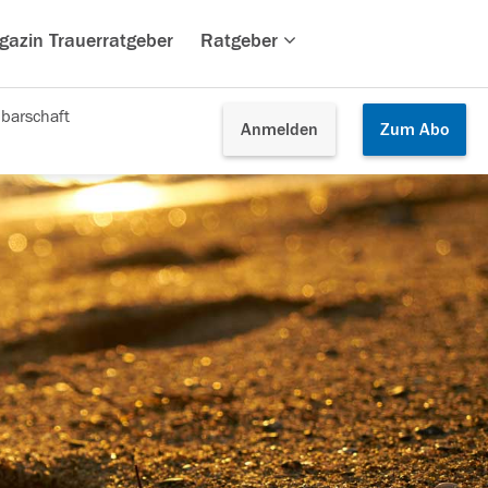
gazin Trauerratgeber
Ratgeber
barschaft
Anmelden
Zum
Abo