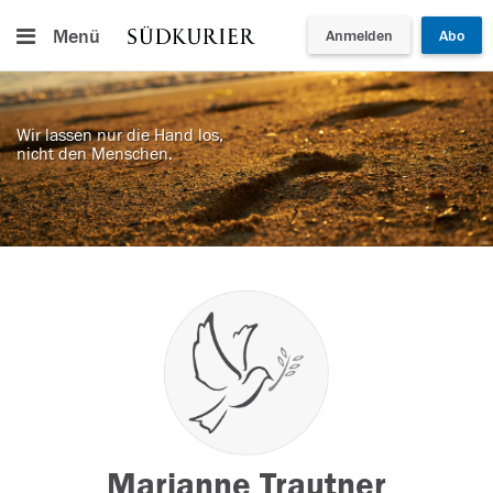
Menü
Anmelden
Abo
Wir lassen nur die Hand los,
nicht den Menschen.
Marianne Trautner