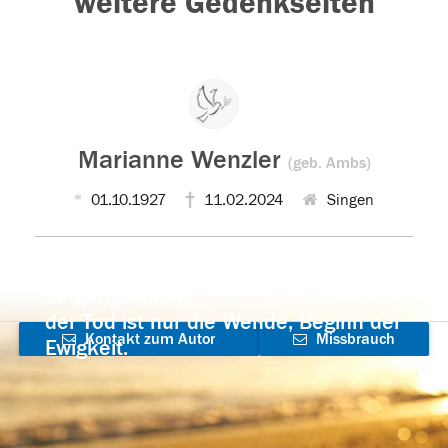
weitere Gedenkseiten
Marianne Wenzler
(geb. Ambs)
01.10.1927
11.02.2024
Singen
Der Tod ist nicht das Ende, nicht die
Vergänglichkeit,
der Tod ist nur die Wende, Beginn der
Kontakt zum Autor
Missbrauch
Ewigkeit.
aufnehmen
melden