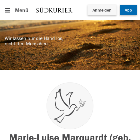
Menü
Anmelden
Abo
Wir lassen nur die Hand los,
nicht den Menschen.
Marie-Luise Marquardt (geb.