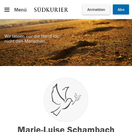
Menü
Anmelden
Abo
Wir lassen nur die Hand los,
nicht den Menschen.
Marie-Luise Schambach