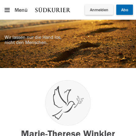
Menü
Anmelden
Abo
Wir lassen nur die Hand los,
nicht den Menschen.
Marie-Therese Winkler