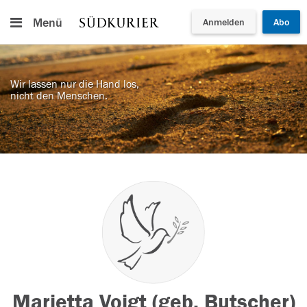
Menü
Anmelden
Abo
Wir lassen nur die Hand los,
nicht den Menschen.
Marietta Voigt (geb. Butscher)