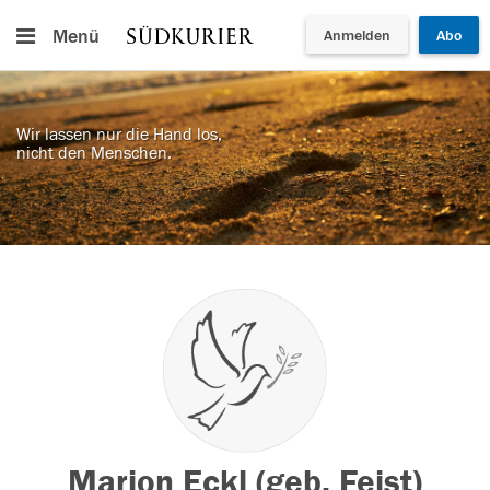
Menü
Anmelden
Abo
Wir lassen nur die Hand los,
nicht den Menschen.
Marion Eckl (geb. Feist)