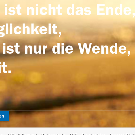
 ist nicht das Ende,
lichkeit,
 ist nur die Wende,
t.
en