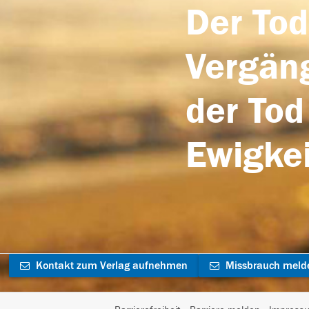
Der Tod
Vergäng
der Tod
Ewigkei
Kontakt zum Verlag aufnehmen
Missbrauch meld