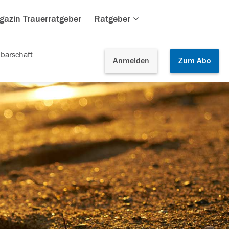
gazin Trauerratgeber
Ratgeber
barschaft
Anmelden
Zum
Abo