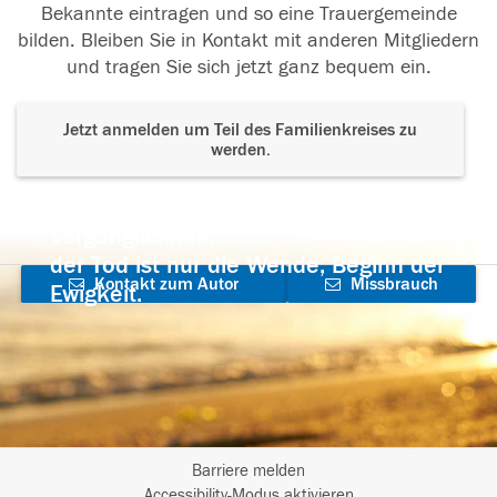
Bekannte eintragen und so eine Trauergemeinde
bilden. Bleiben Sie in Kontakt mit anderen Mitgliedern
und tragen Sie sich jetzt ganz bequem ein.
Jetzt anmelden um Teil des Familienkreises zu
werden.
Der Tod ist nicht das Ende, nicht die
Vergänglichkeit,
der Tod ist nur die Wende, Beginn der
Kontakt zum Autor
Missbrauch
Ewigkeit.
aufnehmen
melden
Barriere melden
Accessibility-Modus aktivieren