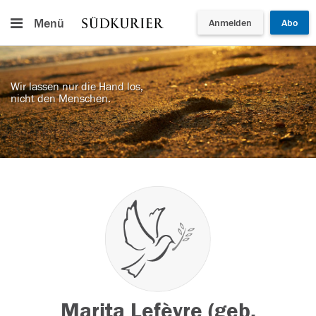
Menü
Anmelden
Abo
Wir lassen nur die Hand los,
nicht den Menschen.
Marita Lefèvre (geb.