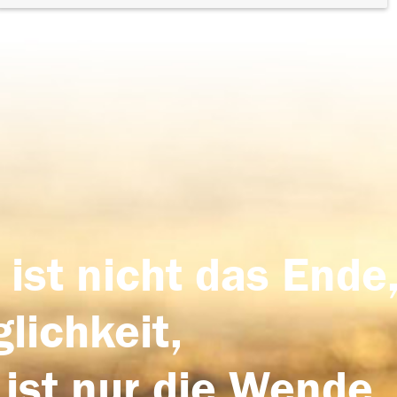
 ist nicht das Ende,
lichkeit,
 ist nur die Wende,