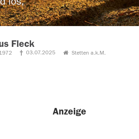
d los,
us Fleck
03.07.2025
1972
Stetten a.k.M.
Anzeige