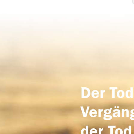
Der Tod
Vergäng
der Tod