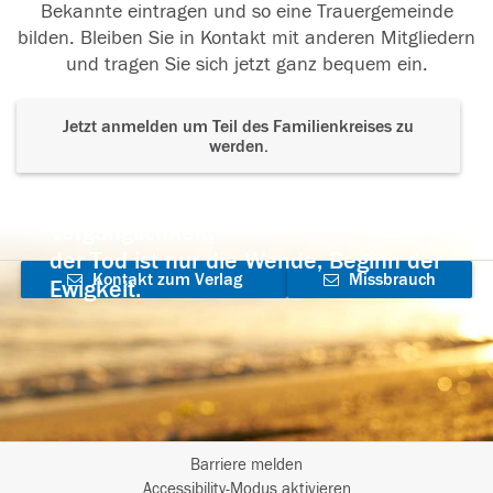
Bekannte eintragen und so eine Trauergemeinde
bilden. Bleiben Sie in Kontakt mit anderen Mitgliedern
und tragen Sie sich jetzt ganz bequem ein.
Jetzt anmelden um Teil des Familienkreises zu
werden.
Der Tod ist nicht das Ende, nicht die
Vergänglichkeit,
der Tod ist nur die Wende, Beginn der
Kontakt zum Verlag
Missbrauch
Ewigkeit.
aufnehmen
melden
Barriere melden
I
Accessibility-Modus aktivieren