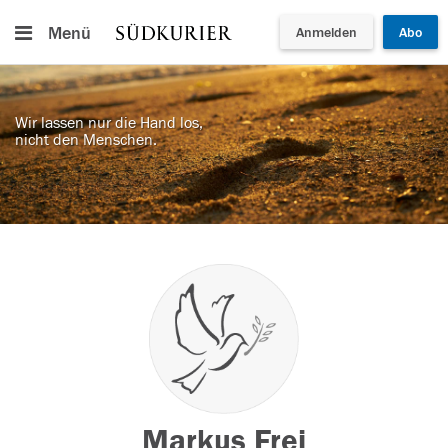
Menü
Anmelden
Abo
Wir lassen nur die Hand los,
nicht den Menschen.
Markus Frei