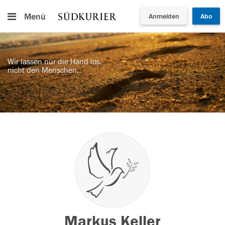
Menü
Anmelden
Abo
Wir lassen nur die Hand los,
nicht den Menschen.
Markus Keller