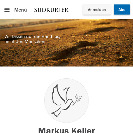
Menü
Anmelden
Abo
Wir lassen nur die Hand los,
nicht den Menschen.
Markus Keller