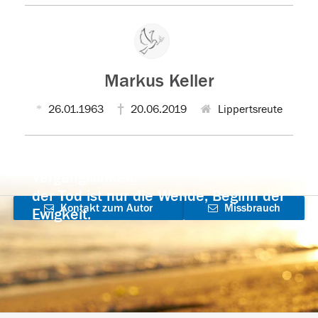
Markus Keller
26.01.1963
20.06.2019
Lippertsreute
Der Tod ist nicht das Ende, nicht die
Vergänglichkeit,
der Tod ist nur die Wende, Beginn der
Kontakt zum Autor
Missbrauch
Ewigkeit.
aufnehmen
melden