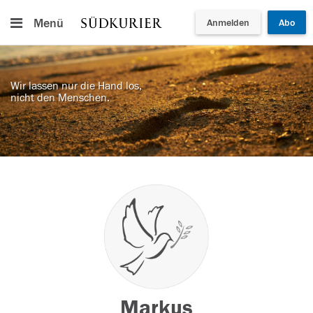
Menü
Anmelden
Abo
Wir lassen nur die Hand los,
nicht den Menschen.
Markus