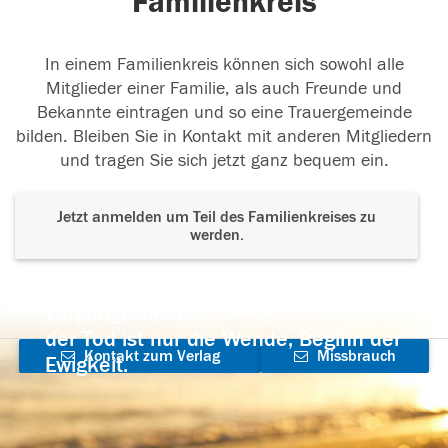
Familienkreis
In einem Familienkreis können sich sowohl alle
Mitglieder einer Familie, als auch Freunde und
Bekannte eintragen und so eine Trauergemeinde
bilden. Bleiben Sie in Kontakt mit anderen Mitgliedern
und tragen Sie sich jetzt ganz bequem ein.
Jetzt anmelden um Teil des Familienkreises zu
werden.
Der Tod ist nicht das Ende, nicht die
Vergänglichkeit,
der Tod ist nur die Wende, Beginn der
Kontakt zum Verlag
Missbrauch
Ewigkeit.
aufnehmen
melden