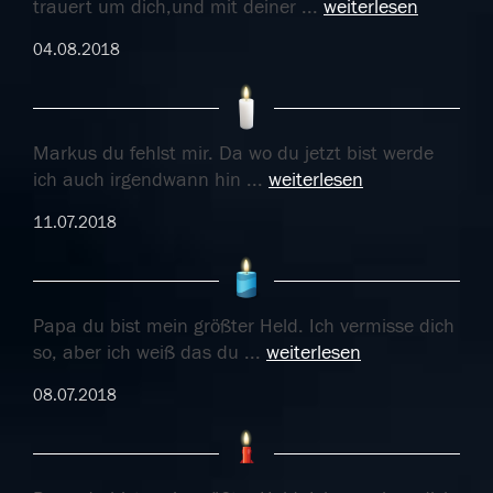
trauert um dich,und mit deiner
...
weiterlesen
04.08.2018
Markus du fehlst mir. Da wo du jetzt bist werde
ich auch irgendwann hin
...
weiterlesen
11.07.2018
Papa du bist mein größter Held. Ich vermisse dich
so, aber ich weiß das du
...
weiterlesen
08.07.2018