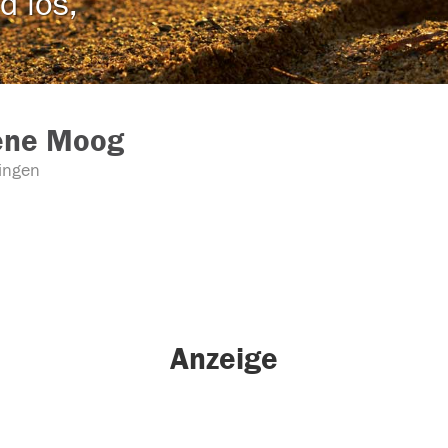
d los,
ene Moog
lingen
Anzeige