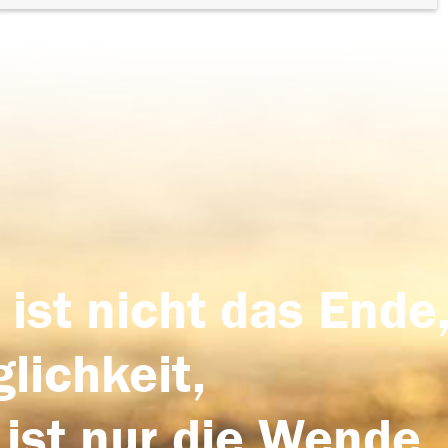
 ist nicht das Ende,
lichkeit,
 ist nur die Wende,