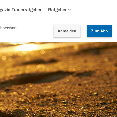
gazin Trauerratgeber
Ratgeber
barschaft
Anmelden
Zum
Abo