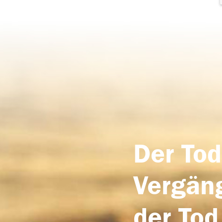
Der Tod
Vergäng
der Tod