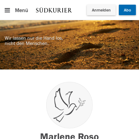
Menü
Anmelden
Abo
Wir lassen nur die Hand los,
nicht den Menschen.
Marlene Roso