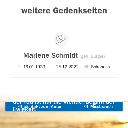
weitere Gedenkseiten
Marlene Schmidt
(geb. Burger)
16.01.1939
25.12.2022
Schonach
Der Tod ist nicht das Ende, nicht die
Vergänglichkeit,
der Tod ist nur die Wende, Beginn der
Kontakt zum Autor
Missbrauch
Ewigkeit.
aufnehmen
melden