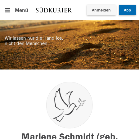
Menü
Anmelden
Abo
Wir lassen nur die Hand los,
nicht den Menschen.
Marlene Schmidt (geb.