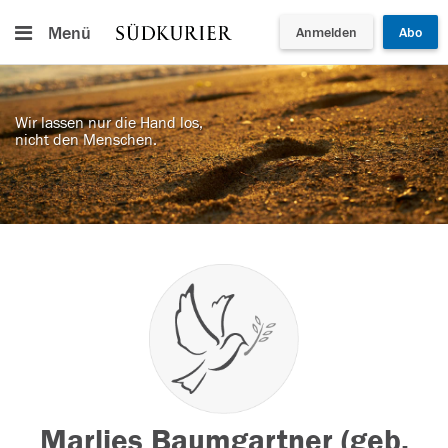
Menü
Anmelden
Abo
Wir lassen nur die Hand los,
nicht den Menschen.
Marlies Baumgartner (geb.